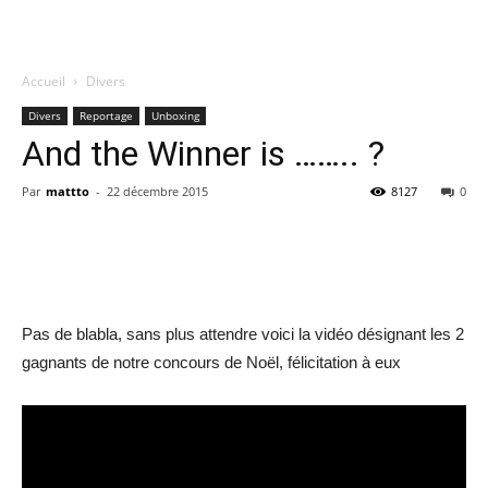
Accueil
Divers
Quatregeek
Divers
Reportage
Unboxing
And the Winner is …….. ?
Par
mattto
-
22 décembre 2015
8127
0
Share
Pas de blabla, sans plus attendre voici la vidéo désignant les 2
gagnants de notre concours de Noël, félicitation à eux