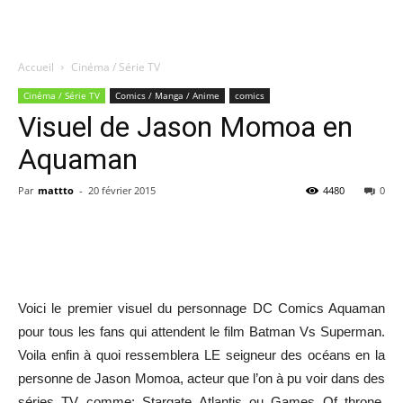
Accueil
Cinéma / Série TV
Quatregeek
Cinéma / Série TV
Comics / Manga / Anime
comics
Visuel de Jason Momoa en
Aquaman
Par
mattto
-
20 février 2015
4480
0
Share
Voici le premier visuel du personnage DC Comics Aquaman
pour tous les fans qui attendent le film Batman Vs Superman.
Voila enfin à quoi ressemblera LE seigneur des océans en la
personne de Jason Momoa, acteur que l’on à pu voir dans des
séries TV comme: Stargate Atlantis ou Games Of throne,