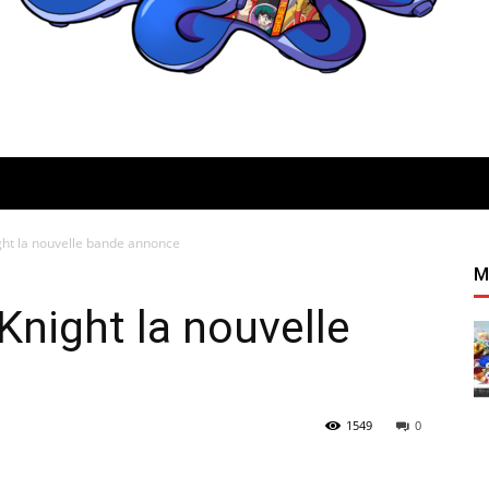
ht la nouvelle bande annonce
Quatregeek
M
night la nouvelle
1549
0