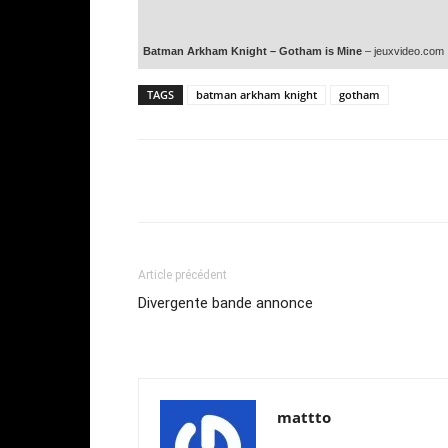
Batman Arkham Knight – Gotham is Mine
– jeuxvideo.com
TAGS
batman arkham knight
gotham
Share
Article précédent
Divergente bande annonce
mattto