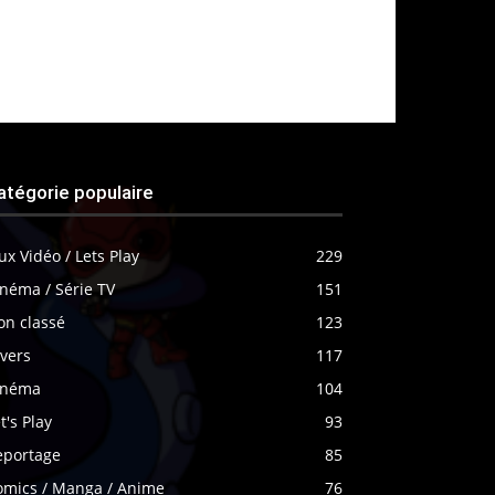
atégorie populaire
ux Vidéo / Lets Play
229
néma / Série TV
151
on classé
123
vers
117
inéma
104
t's Play
93
eportage
85
omics / Manga / Anime
76