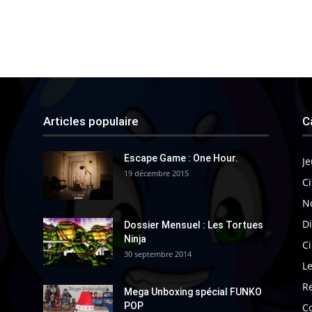
Articles populaire
C
Escape Game : One Hour.
Je
19 décembre 2015
Ci
N
Di
Dossier Mensuel : Les Tortues
Ninja
C
30 septembre 2014
Le
R
Mega Unboxing spécial FUNKO
POP
C