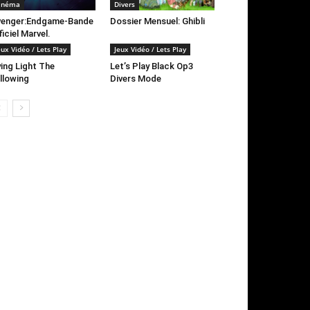
inéma
Divers
venger:Endgame-Bande
Dossier Mensuel: Ghibli
ficiel Marvel.
eux Vidéo / Lets Play
Jeux Vidéo / Lets Play
ing Light The
Let’s Play Black Op3
llowing
Divers Mode