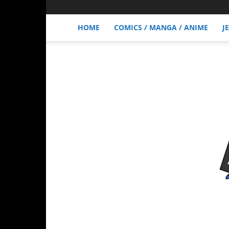
HOME
COMICS / MANGA / ANIME
J