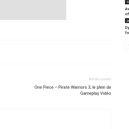
C
A
of
J
Dy
fo
Article suivant
One Piece – Pirate Warriors 3, le plein de
Gameplay Vidéo