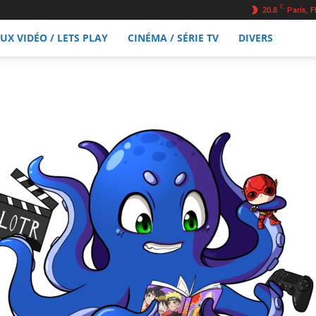
C
20.8
Paris, F
EUX VIDÉO / LETS PLAY
CINÉMA / SÉRIE TV
DIVERS