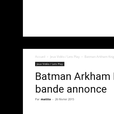
Accueil
Jeux Vidéo / Lets Play
Batman Arkham Knig
Jeux Vidéo / Lets Play
Batman Arkham K
bande annonce
Par
mattto
-
26 février 2015
Share