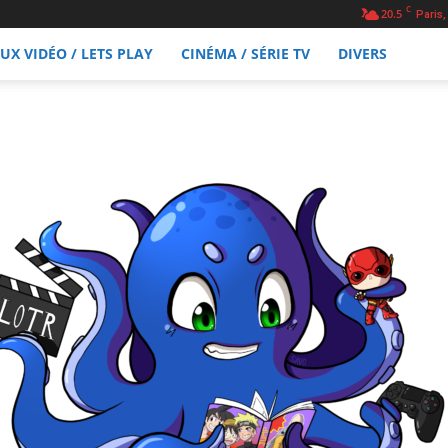
C
20.5
Paris,
EUX VIDÉO / LETS PLAY
CINÉMA / SÉRIE TV
DIVERS