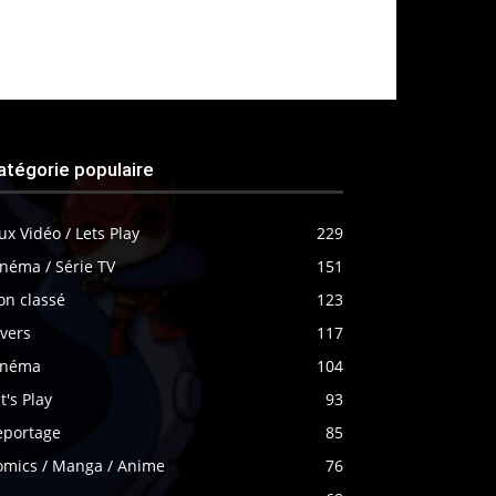
atégorie populaire
ux Vidéo / Lets Play
229
néma / Série TV
151
on classé
123
vers
117
inéma
104
t's Play
93
eportage
85
omics / Manga / Anime
76