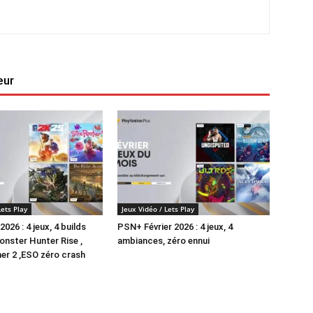
eur
Lets Play
Jeux Vidéo / Lets Play
26 : 4 jeux, 4 builds
PSN+ Février 2026 : 4 jeux, 4
nster Hunter Rise ,
ambiances, zéro ennui
er 2 ,ESO zéro crash