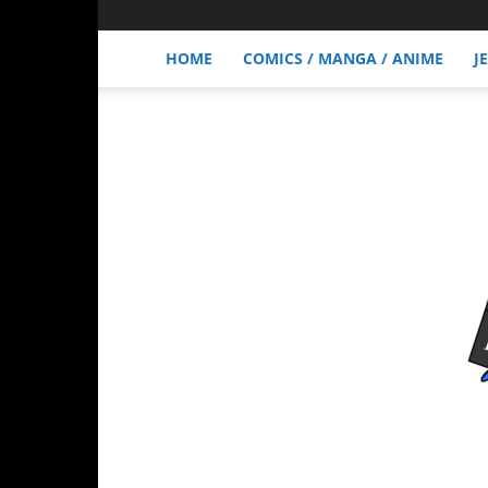
HOME
COMICS / MANGA / ANIME
J