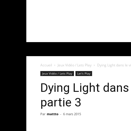
Accueil
Jeux Vidéo / Lets Play
Dying Light dans le v
Jeux Vidéo / Lets Play
Let's Play
Dying Light dans
partie 3
Par
mattto
-
6 mars 2015
Share