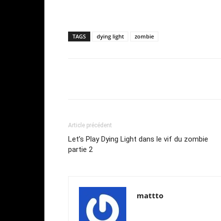
TAGS
dying light
zombie
Share
Article précédent
Let’s Play Dying Light dans le vif du zombie
partie 2
mattto