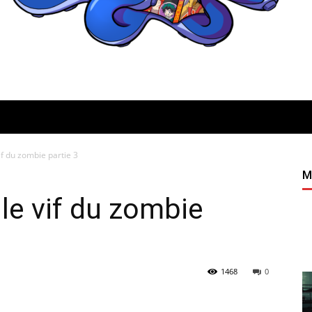
if du zombie partie 3
Quatregeek
M
 le vif du zombie
1468
0