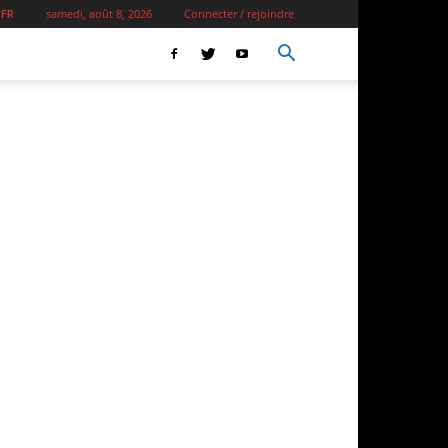
samedi, août 8, 2026
Connecter / rejoindre
 FR