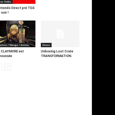
eux Vidéo
ntendo Direct pré TGS
 soir !
omics / Manga / Anime
Divers
a CLAYMORE est
Unboxing Loot Crate
moussée
TRANSFORMATION.