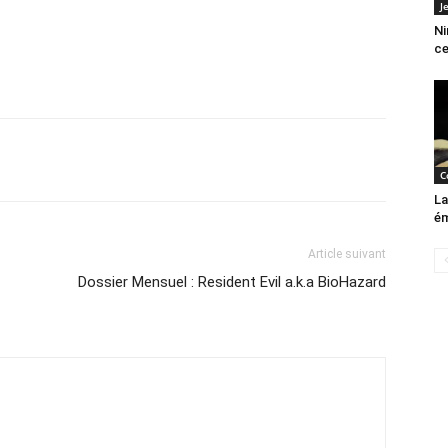
J
Ni
ce
C
L
é
Article suivant
Dossier Mensuel : Resident Evil a.k.a BioHazard