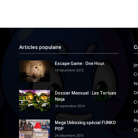
Articles populaire
C
Escape Game : One Hour.
Je
19 décembre 2015
Ci
N
Di
Dossier Mensuel : Les Tortues
Ninja
C
30 septembre 2014
Le
R
Mega Unboxing spécial FUNKO
POP
C
24 décembre 2015