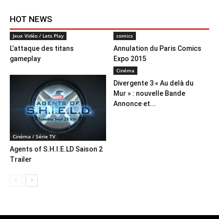
HOT NEWS
Jeux Vidéo / Lets Play
comics
L’attaque des titans
Annulation du Paris Comics
gameplay
Expo 2015
Cinéma
Divergente 3 « Au delà du
Mur » : nouvelle Bande
Annonce et...
Cinéma / Série TV
Agents of S.H.I.E.LD Saison 2
Trailer