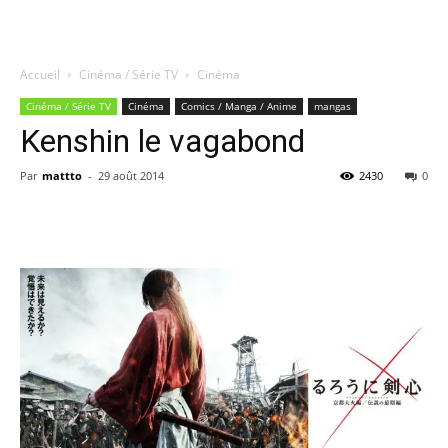
Accueil
Cinéma / Série TV
Cinéma
Quatregeek
Cinéma / Série TV
Cinéma
Comics / Manga / Anime
mangas
Kenshin le vagabond
Par
mattto
-
29 août 2014
2430
0
Share