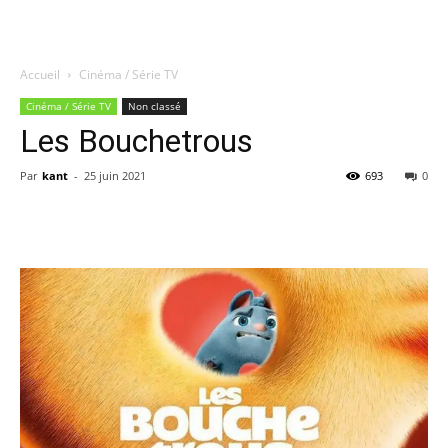
Accueil
Cinéma / Série TV
Quatregeek
Cinéma / Série TV
Non classé
Les Bouchetrous
Par
kant
-
25 juin 2021
693
0
Share