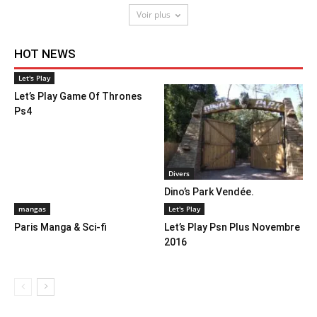
Voir plus
HOT NEWS
Let's Play
Let’s Play Game Of Thrones
Ps4
Divers
Dino’s Park Vendée.
mangas
Let's Play
Paris Manga & Sci-fi
Let’s Play Psn Plus Novembre
2016