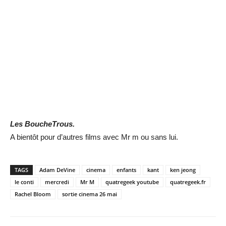
Les BoucheTrous.
A bientôt pour d’autres films avec Mr m ou sans lui.
TAGS
Adam DeVine
cinema
enfants
kant
ken jeong
le conti
mercredi
Mr M
quatregeek youtube
quatregeek.fr
Rachel Bloom
sortie cinema 26 mai