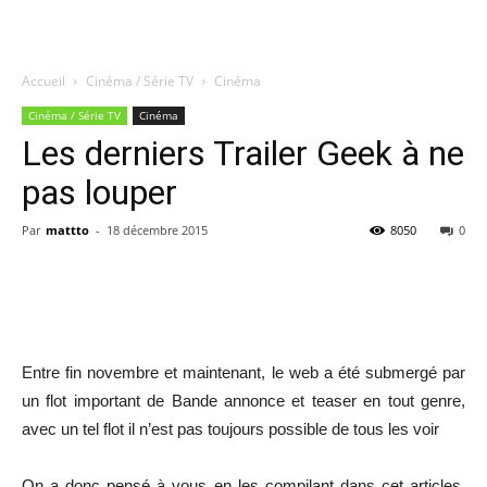
Accueil
Cinéma / Série TV
Cinéma
Quatregeek
Cinéma / Série TV
Cinéma
Les derniers Trailer Geek à ne
pas louper
Par
mattto
-
18 décembre 2015
8050
0
Share
Entre fin novembre et maintenant, le web a été submergé par
un flot important de Bande annonce et teaser en tout genre,
avec un tel flot il n’est pas toujours possible de tous les voir
On a donc pensé à vous en les compilant dans cet articles,