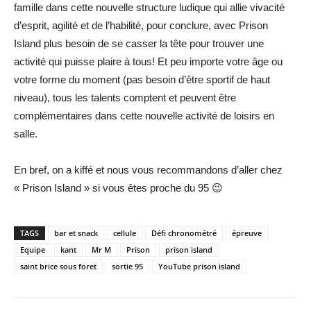
famille dans cette nouvelle structure ludique qui allie vivacité
d’esprit, agilité et de l’habilité, pour conclure, avec Prison
Island plus besoin de se casser la tête pour trouver une
activité qui puisse plaire à tous! Et peu importe votre âge ou
votre forme du moment (pas besoin d’être sportif de haut
niveau), tous les talents comptent et peuvent être
complémentaires dans cette nouvelle activité de loisirs en
salle.
En bref, on a kiffé et nous vous recommandons d’aller chez
« Prison Island » si vous êtes proche du 95 😉
TAGS
bar et snack
cellule
Défi chronométré
épreuve
Equipe
kant
Mr M
Prison
prison island
saint brice sous foret
sortie 95
YouTube prison island