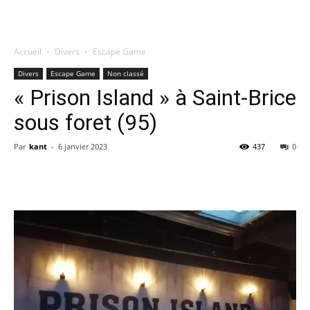
Accueil
Divers
Escape Game
Quatregeek
Divers
Escape Game
Non classé
« Prison Island » à Saint-Brice
sous foret (95)
Par
kant
-
6 janvier 2023
437
0
Share