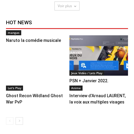
Voir plus
HOT NEWS
mangas
Naruto la comédie musicale
Jeux Vidéo / Lets Play
PSN + Janvier 2022.
Let's Play
Anime
Ghost Recon Wildland Ghost
Interview d’Arnaud LAURENT,
War PvP
la voix aux multiples visages