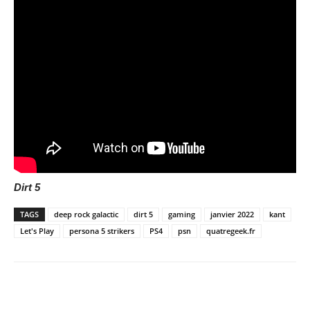
Dirt 5
TAGS
deep rock galactic
dirt 5
gaming
janvier 2022
kant
Let's Play
persona 5 strikers
PS4
psn
quatregeek.fr
Share