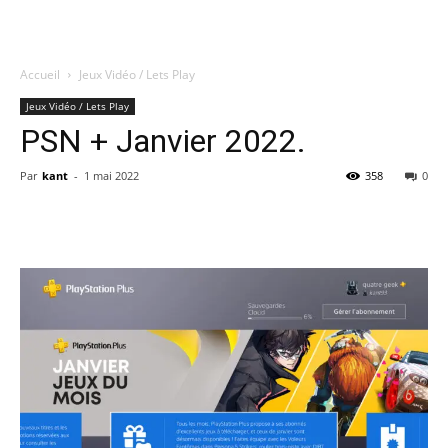
Accueil
Jeux Vidéo / Lets Play
Quatregeek
Jeux Vidéo / Lets Play
PSN + Janvier 2022.
Par
kant
-
1 mai 2022
358
0
Share