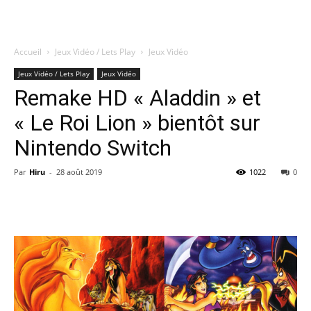
Accueil
Jeux Vidéo / Lets Play
Jeux Vidéo
Quatregeek
Jeux Vidéo / Lets Play
Jeux Vidéo
Remake HD « Aladdin » et
« Le Roi Lion » bientôt sur
Nintendo Switch
Par
Hiru
-
28 août 2019
1022
0
Share