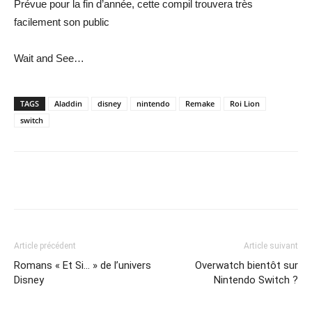
Prévue pour la fin d’année, cette compil trouvera très
facilement son public
Wait and See…
TAGS
Aladdin
disney
nintendo
Remake
Roi Lion
switch
Share
Article précédent
Article suivant
Romans « Et Si… » de l’univers
Overwatch bientôt sur
Disney
Nintendo Switch ?