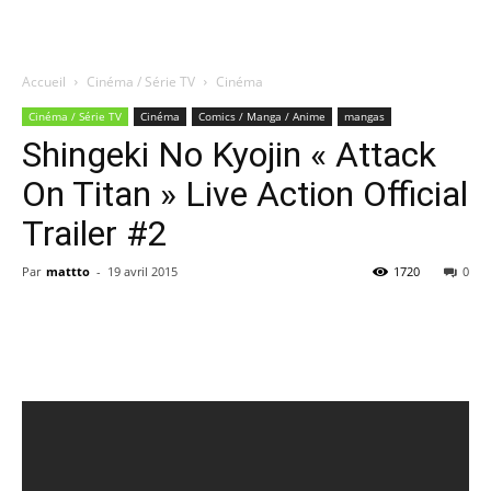
Accueil
Cinéma / Série TV
Cinéma
Quatregeek
Cinéma / Série TV
Cinéma
Comics / Manga / Anime
mangas
Shingeki No Kyojin « Attack
On Titan » Live Action Official
Trailer #2
Par
mattto
-
19 avril 2015
1720
0
Share