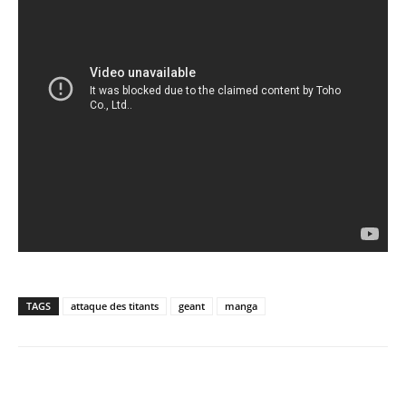
TAGS
attaque des titants
geant
manga
Share