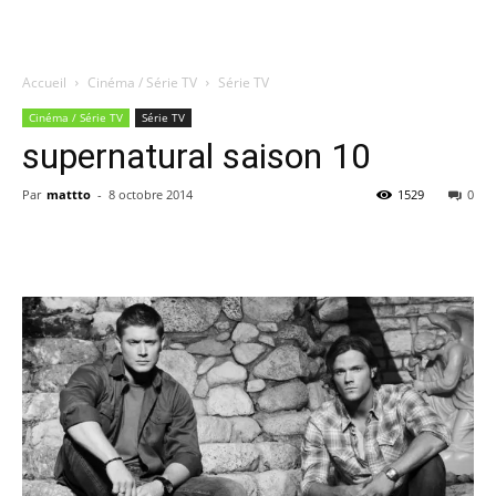
Accueil
Cinéma / Série TV
Série TV
Quatregeek
Cinéma / Série TV
Série TV
supernatural saison 10
Par
mattto
-
8 octobre 2014
1529
0
Share