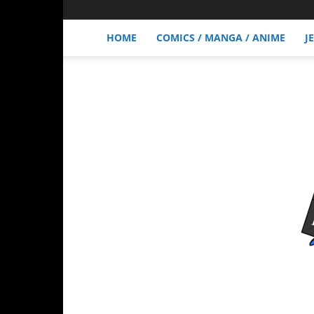
HOME
COMICS / MANGA / ANIME
J