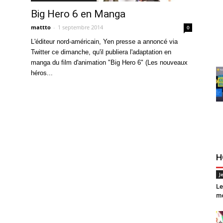
Big Hero 6 en Manga
mattto
-
1 septembre 2014
0
L'éditeur nord-américain, Yen presse a annoncé via
Twitter ce dimanche, qu'il publiera l'adaptation en
manga du film d'animation "Big Hero 6" (Les nouveaux
héros...
H
J
Le
mo