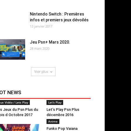
Nintendo Switch : Premières
infos et premiers jeux dévoilés
13 janvier 2017
Jeu Psn+ Mars 2020.
28 mars 2020
Voir plus
OT NEWS
eux Vidéo / Lets Play
Let's Play
s Jeux du Psn Plus du
Let’s Play Psn Plus
is d Octobre 2017
décembre 2016
Anime
Funko Pop Vaiana