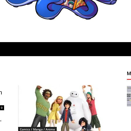
Quatregeek
M
n
0
"
Comics / Manga / Anime