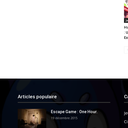
J
Ha
: 
Ex
Articles populaire
C
Escape Game : One Hour.
Je
19 décembre 2015
Ci