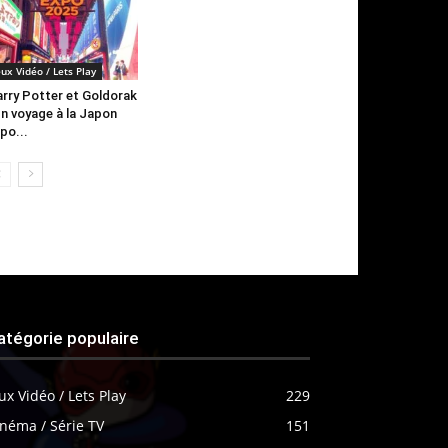
eux Vidéo / Lets Play
rry Potter et Goldorak
Un voyage à la Japon
po...
atégorie populaire
ux Vidéo / Lets Play
229
néma / Série TV
151