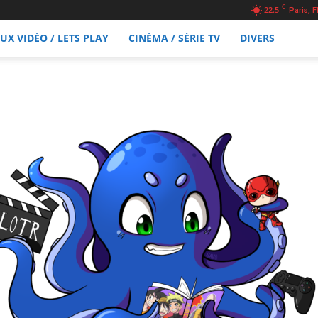
C
22.5
Paris, F
EUX VIDÉO / LETS PLAY
CINÉMA / SÉRIE TV
DIVERS