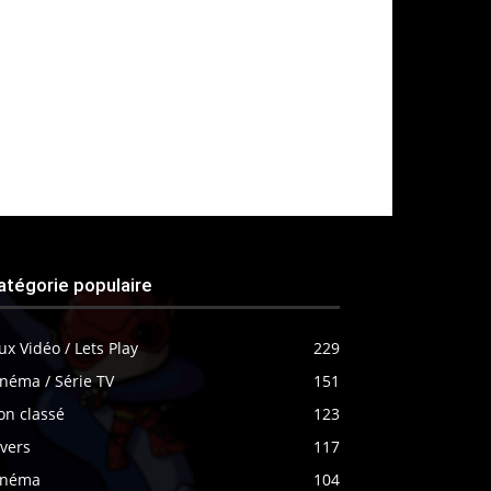
atégorie populaire
ux Vidéo / Lets Play
229
néma / Série TV
151
on classé
123
vers
117
inéma
104