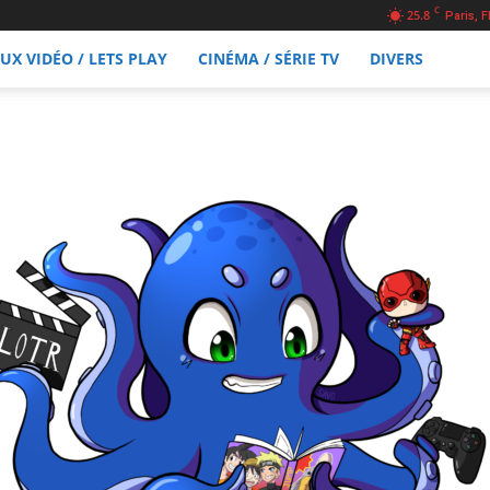
C
25.8
Paris, F
EUX VIDÉO / LETS PLAY
CINÉMA / SÉRIE TV
DIVERS