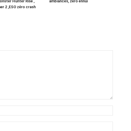
nster Hunter Rise ,
ambiances, zéro ennui
er 2 ,ESO zéro crash