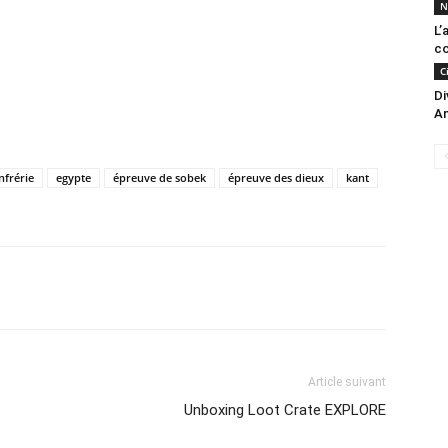
N
L’
co
C
Di
A
nfrérie
egypte
épreuve de sobek
épreuve des dieux
kant
Article suivant
Unboxing Loot Crate EXPLORE