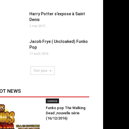
Harry Potter s’expose à Saint
Denis
2 mai 2015
Jacob Frye ( Uncloaked) Funko
Pop
17 août 2016
Voir plus
OT NEWS
comics
Funko pop The Walking
Dead ,nouvelle série
(16/12/2016)