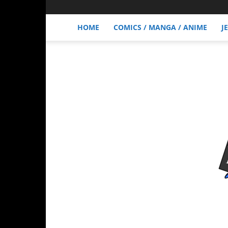
HOME
COMICS / MANGA / ANIME
J