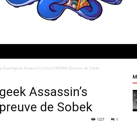
lay Quatregeek Assassin’s Creed ORIGINS Épreuve de Sobek
Quatregeek
M
egeek Assassin’s
preuve de Sobek
1227
0