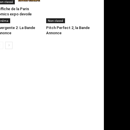
on classé
affiche de la Paris
mics expo devoile
inéma
Non classé
vergente 2: La Bande
Pitch Perfect 2, la Bande
nnonce
Annonce