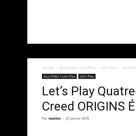
Accueil
Jeux Vidéo / Lets Play
Let's Play
Let’s P
Jeux Vidéo / Lets Play
Let's Play
Let’s Play Quatr
Creed ORIGINS É
Par
mattto
-
25 janvier 2018
Share