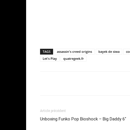
TAGS
assassin's creed origins
bayek de siwa
co
Let's Play
quatregeek.fr
Share
Article précédent
Unboxing Funko Pop Bioshock – Big Daddy 6″