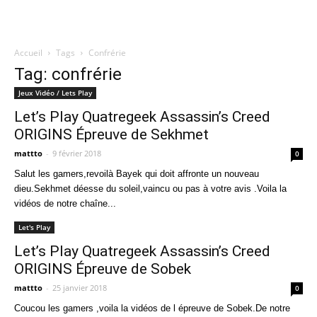
Accueil
Tags
Confrérie
Quatregeek
Tag: confrérie
Jeux Vidéo / Lets Play
Let’s Play Quatregeek Assassin’s Creed
ORIGINS Épreuve de Sekhmet
mattto
-
9 février 2018
0
Salut les gamers,revoilà Bayek qui doit affronte un nouveau
dieu.Sekhmet déesse du soleil,vaincu ou pas à votre avis .Voila la
vidéos de notre chaîne...
Let's Play
Let’s Play Quatregeek Assassin’s Creed
ORIGINS Épreuve de Sobek
mattto
-
25 janvier 2018
0
Coucou les gamers ,voila la vidéos de l épreuve de Sobek.De notre