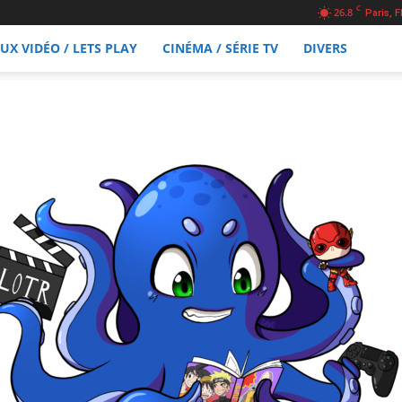
C
26.8
Paris, F
EUX VIDÉO / LETS PLAY
CINÉMA / SÉRIE TV
DIVERS