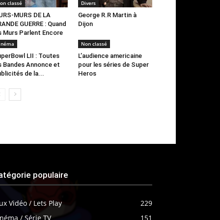
on classé
Divers
URS-MURS DE LA
George R.R Martin à
RANDE GUERRE : Quand
Dijon
s Murs Parlent Encore
inéma
Non classé
perBowl LII : Toutes
L’audience americaine
s Bandes Annonce et
pour les séries de Super
blicités de la...
Heros
atégorie populaire
ux Vidéo / Lets Play
229
néma / Série TV
151