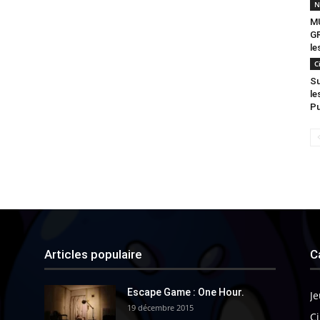
N
M
G
le
C
Su
le
Pu
Articles populaire
C
Escape Game : One Hour.
Je
19 décembre 2015
Ci