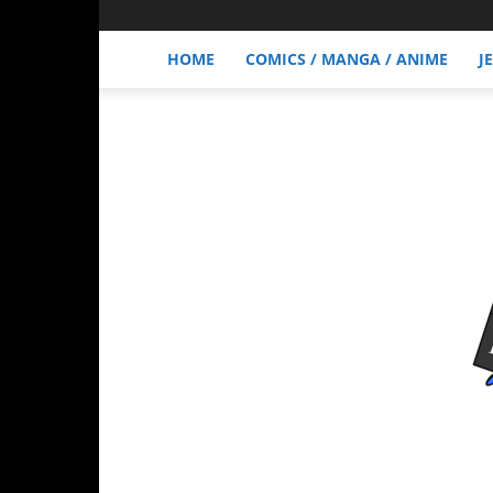
HOME
COMICS / MANGA / ANIME
J