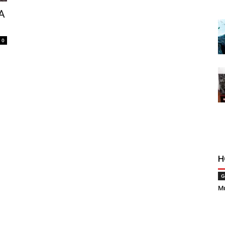
LA
0
H
G
Mu