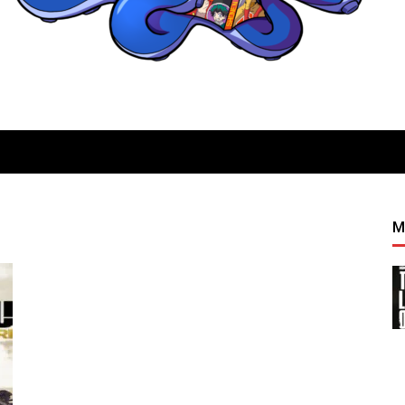
Quatregeek
M