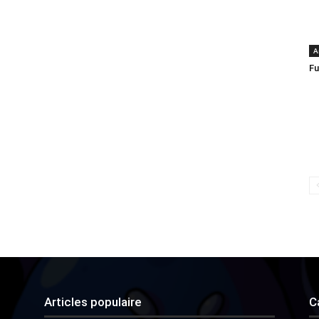
A
Fu
Articles populaire
C