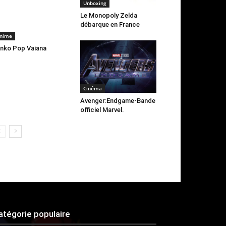
Unboxing
Le Monopoly Zelda
débarque en France
nime
nko Pop Vaiana
Cinéma
Avenger:Endgame-Bande
officiel Marvel.
atégorie populaire