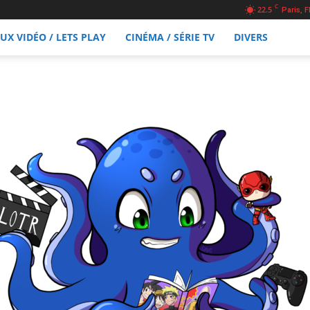
C
22.5
Paris, F
EUX VIDÉO / LETS PLAY
CINÉMA / SÉRIE TV
DIVERS