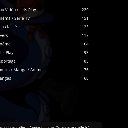
ux Vidéo / Lets Play
229
néma / Série TV
151
on classé
123
vers
117
inéma
104
t's Play
93
eportage
85
omics / Manga / Anime
76
angas
68
e confidentialité
Contact
https://agencecaravelle.fr/