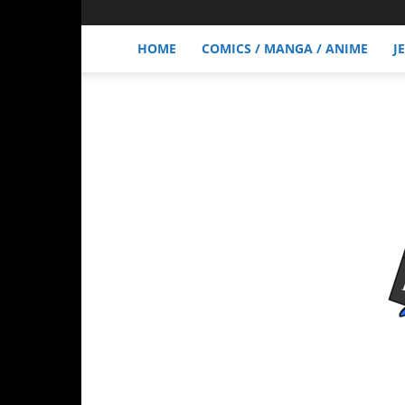
HOME
COMICS / MANGA / ANIME
J