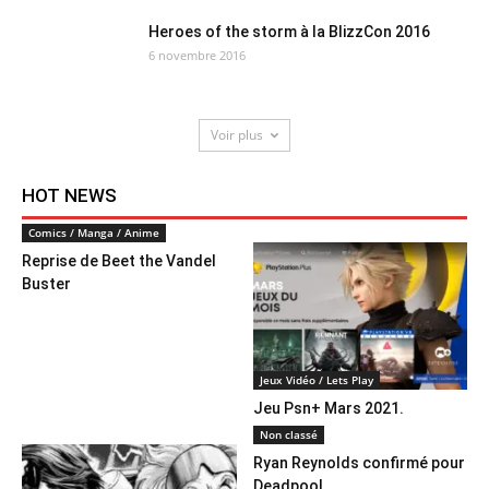
Heroes of the storm à la BlizzCon 2016
6 novembre 2016
Voir plus
HOT NEWS
Comics / Manga / Anime
Reprise de Beet the Vandel
Buster
Jeux Vidéo / Lets Play
Jeu Psn+ Mars 2021.
Non classé
Ryan Reynolds confirmé pour
Deadpool