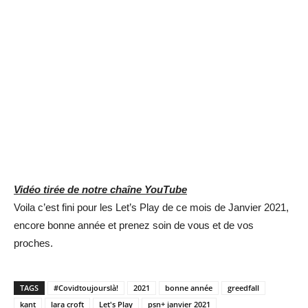
Vidéo tirée de notre chaîne YouTube
Voila c’est fini pour les Let’s Play de ce mois de Janvier 2021,
encore bonne année et prenez soin de vous et de vos
proches.
TAGS
#Covidtoujourslà!
2021
bonne année
greedfall
kant
lara croft
Let's Play
psn+ janvier 2021