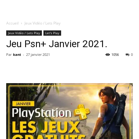
Accueil
Jeux Vidéo / Lets Play
Quatregeek
Jeux Vidéo / Lets Play
Let's Play
Jeu Psn+ Janvier 2021.
Par
kant
-
27 janvier 2021
1056
0
Share