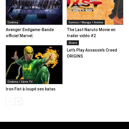
Cinéma
Comics / Manga / Anime
Avenger:Endgame-Bande
The Last Naruto Movie en
officiel Marvel.
trailer vidéo #2
Divers
Let’s Play Assassin’s Creed
ORIGINS
Cinéma / Série TV
Iron Fist à loupé ses katas