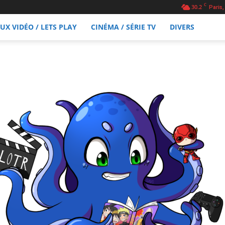
C
30.2
Paris,
EUX VIDÉO / LETS PLAY
CINÉMA / SÉRIE TV
DIVERS