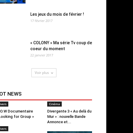
Les jeux du mois de février !
17 février 2017
« COLONY » Ma série Tv coup de
coeur du moment
22 janvier 2017
Voir plus
OT NEWS
ivers
Cinéma
O.W Documentaire
Divergente 3 « Au delà du
Looking for Group »
Mur » : nouvelle Bande
Annonce et...
ivers