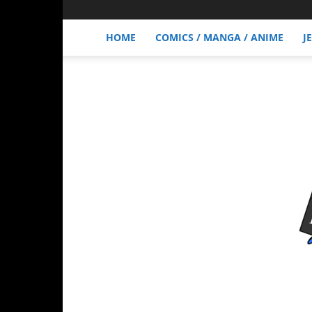
HOME
COMICS / MANGA / ANIME
J