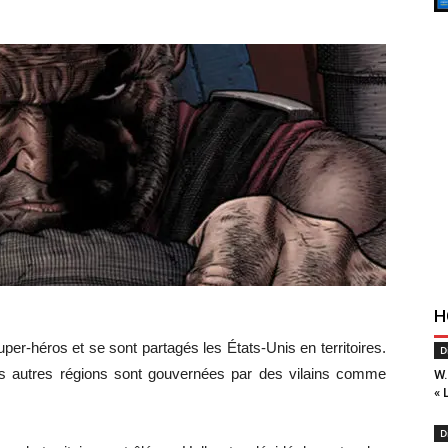
H
super-héros et se sont partagés les États-Unis en territoires.
D
es autres régions sont gouvernées par des vilains comme
W.
« 
D