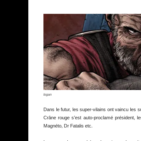
logan
Dans le futur, les super-vilains ont vaincu les 
Crâne rouge s’est auto-proclamé président, l
Magnéto, Dr Fatalis etc.