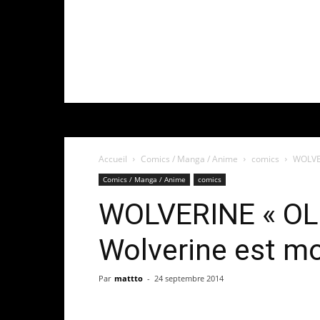
Accueil
Comics / Manga / Anime
comics
WOLVER
Comics / Manga / Anime
comics
WOLVERINE « OL
Wolverine est mo
Par
mattto
-
24 septembre 2014
Share