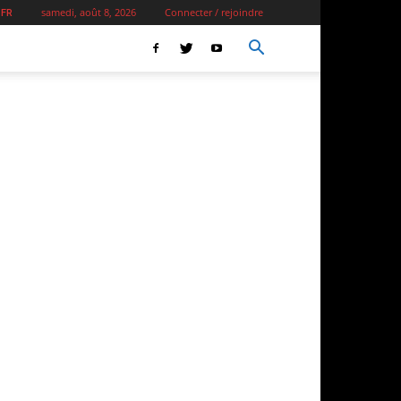
samedi, août 8, 2026
Connecter / rejoindre
 FR