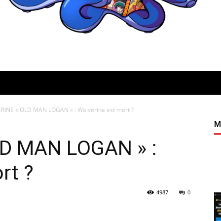
INE « OLD MAN LOGAN » : Wolverine est mort ?
Quatregeek
M
D MAN LOGAN » :
rt ?
4987
0