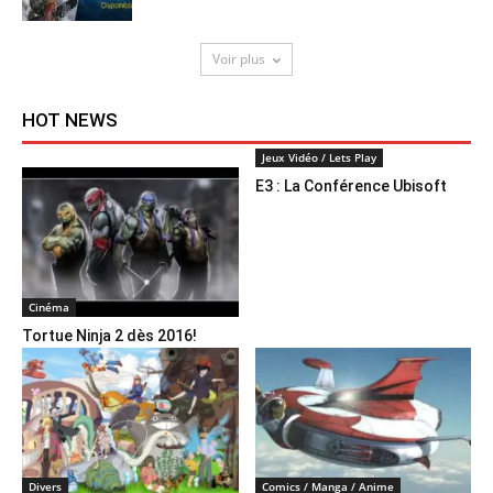
Voir plus
HOT NEWS
Jeux Vidéo / Lets Play
E3 : La Conférence Ubisoft
Cinéma
Tortue Ninja 2 dès 2016!
Divers
Comics / Manga / Anime