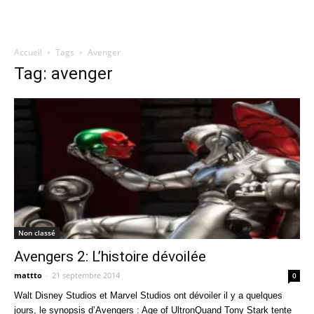
Accueil
Tags
Avenger
Quatregeek
Tag: avenger
Non classé
Avengers 2: L’histoire dévoilée
mattto
-
21 septembre 2014
0
Walt Disney Studios et Marvel Studios ont dévoiler il y a quelques
jours, le synopsis d’Avengers : Age of UltronQuand Tony Stark tente