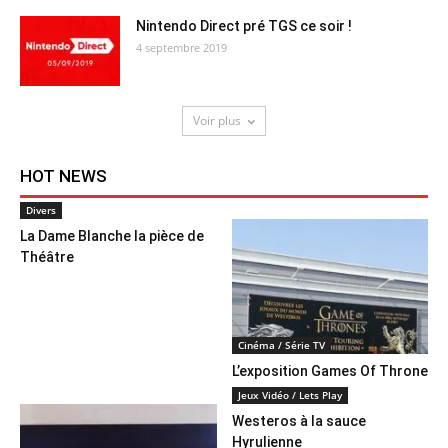
Nintendo Direct pré TGS ce soir !
4 septembre 2019
Voir plus
HOT NEWS
Divers
La Dame Blanche la pièce de
Théâtre
Cinéma / Série TV
L’exposition Games Of Throne
Jeux Vidéo / Lets Play
Westeros à la sauce
Hyrulienne