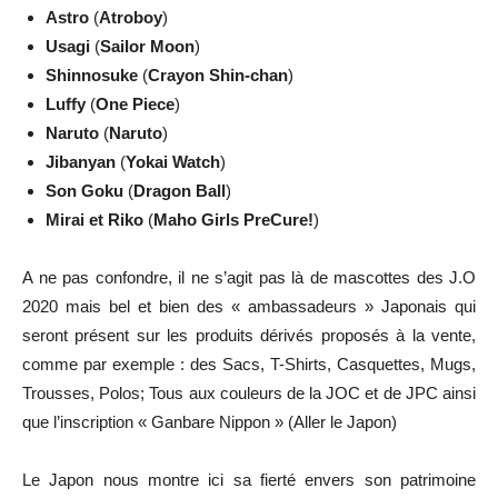
Astro
(
Atroboy
)
Usagi
(
Sailor Moon
)
Shinnosuke
(
Crayon Shin-chan
)
Luffy
(
One Piece
)
Naruto
(
Naruto
)
Jibanyan
(
Yokai Watch
)
Son Goku
(
Dragon Ball
)
Mirai et Riko
(
Maho Girls PreCure!
)
A ne pas confondre, il ne s’agit pas là de mascottes des J.O
2020 mais bel et bien des « ambassadeurs » Japonais qui
seront présent sur les produits dérivés proposés à la vente,
comme par exemple : des Sacs, T-Shirts, Casquettes, Mugs,
Trousses, Polos; Tous aux couleurs de la JOC et de JPC ainsi
que l’inscription « Ganbare Nippon » (Aller le Japon)
Le Japon nous montre ici sa fierté envers son patrimoine