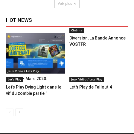
Voir plus
HOT NEWS
Cinéma
Diversion, La Bande Annonce
VOSTFR
Jeux Vidéo / Lets Play
Jeu Psn+ Mars 2020.
Let's Play
Jeux Vidéo / Lets Play
Let’s Play Dying Light dans le
Let’s Play de Fallout 4
vif du zombie partie 1