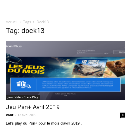
Accueil
Tags
Dock13
Quatregeek
Tag: dock13
Jeux Vidéo / Lets Play
Jeu Psn+ Avril 2019
kant
-
12 avril 2019
0
Let's play du Psn+ pour le mois d'avril 2019 .