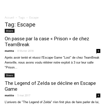
Accueil
Tags
Escape
Quatregeek
Tag: Escape
Divers
On passe par la case « Prison » de chez
TeamBreak
mattto
-
8 février 2018
0
Après avoir tenté et réussi l'Escape Game "Lost" de chez TeamBreak
Aeroville, nous avons voulu réitérer notre exploit à 3 sur leur salle
"Prison...
Divers
The Legend of Zelda se décline en Escape
Game
mattto
-
5 mai 2017
0
L'univers de "The Legend of Zelda" n'en finit plus de faire parler de lui,