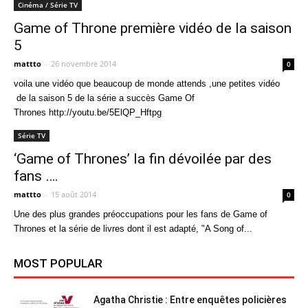
Cinéma / Série TV
Game of Throne première vidéo de la saison
5
mattto
-
26 novembre 2014
0
voila une vidéo que beaucoup de monde attends ,une petites vidéo
de la saison 5 de la série a succès Game Of
Thrones http://youtu.be/5ElQP_Hftpg
Série TV
‘Game of Thrones’ la fin dévoilée par des
fans ….
mattto
-
15 août 2014
0
Une des plus grandes préoccupations pour les fans de Game of
Thrones et la série de livres dont il est adapté, "A Song of...
MOST POPULAR
Agatha Christie : Entre enquêtes policières