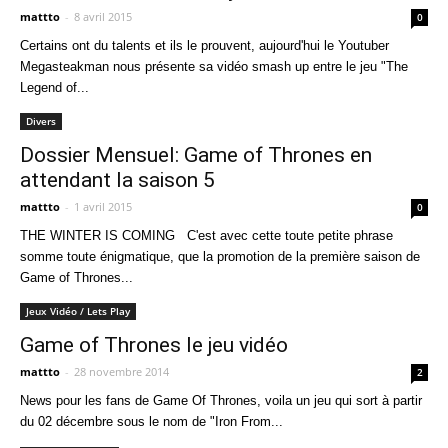
mattto
-
8 avril 2015
0
Certains ont du talents et ils le prouvent, aujourd'hui le Youtuber
Megasteakman nous présente sa vidéo smash up entre le jeu "The
Legend of...
Divers
Dossier Mensuel: Game of Thrones en
attendant la saison 5
mattto
-
1 avril 2015
0
THE WINTER IS COMING C'est avec cette toute petite phrase
somme toute énigmatique, que la promotion de la première saison de
Game of Thrones...
Jeux Vidéo / Lets Play
Game of Thrones le jeu vidéo
mattto
-
28 novembre 2014
2
News pour les fans de Game Of Thrones, voila un jeu qui sort à partir
du 02 décembre sous le nom de "Iron From...