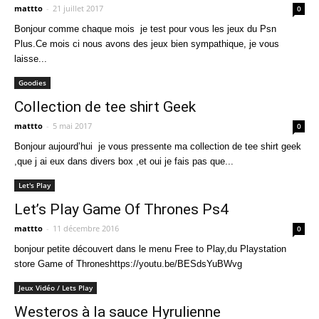
mattto
-
21 juillet 2017
0
Bonjour comme chaque mois je test pour vous les jeux du Psn
Plus.Ce mois ci nous avons des jeux bien sympathique, je vous
laisse...
Goodies
Collection de tee shirt Geek
mattto
-
5 mai 2017
0
Bonjour aujourd’hui je vous pressente ma collection de tee shirt geek
,que j ai eux dans divers box ,et oui je fais pas que...
Let's Play
Let’s Play Game Of Thrones Ps4
mattto
-
11 décembre 2016
0
bonjour petite découvert dans le menu Free to Play,du Playstation
store Game of Throneshttps://youtu.be/BESdsYuBWvg
Jeux Vidéo / Lets Play
Westeros à la sauce Hyrulienne