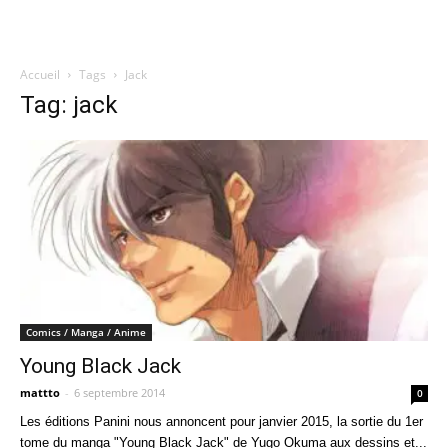
Accueil
Tags
Jack
Quatregeek
Tag: jack
Comics / Manga / Anime
Young Black Jack
mattto
-
6 septembre 2014
0
Les éditions Panini nous annoncent pour janvier 2015, la sortie du 1er
tome du manga "Young Black Jack" de Yugo Okuma aux dessins et...