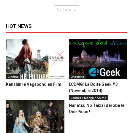
Voir plus
HOT NEWS
Cinéma
Unboxing
Kenshin le Vagabond en Film
LCDMG: La Boite Geek #3
(Novembre 2014)
Comics / Manga / Anime
Nanatsu No Taizaï dérobe le
One Piece !