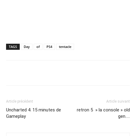
TAGS
Day
of
PS4
tentacle
Share
Article précédent
Article suivant
Uncharted 4: 15 minutes de
retron 5 » la console » old
Gameplay
gen…..