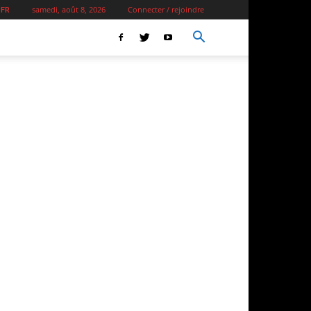
samedi, août 8, 2026
Connecter / rejoindre
 FR