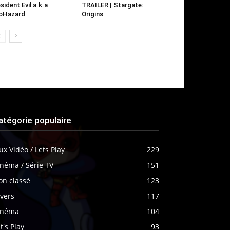
sident Evil a.k.a
TRAILER | Stargate:
oHazard
Origins
atégorie populaire
ux Vidéo / Lets Play
229
néma / Série TV
151
on classé
123
vers
117
inéma
104
t's Play
93