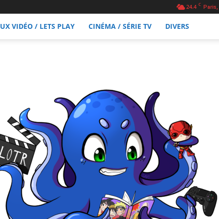
C
24.4
Paris,
EUX VIDÉO / LETS PLAY
CINÉMA / SÉRIE TV
DIVERS