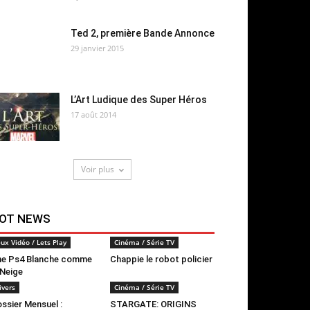
Ted 2, première Bande Annonce
29 janvier 2015
L’Art Ludique des Super Héros
17 août 2014
Voir plus
OT NEWS
eux Vidéo / Lets Play
Cinéma / Série TV
e Ps4 Blanche comme
Chappie le robot policier
 Neige
ivers
Cinéma / Série TV
ssier Mensuel :
STARGATE: ORIGINS