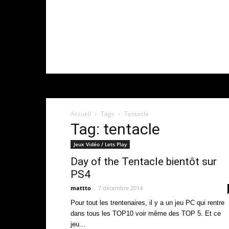
Accueil
Tags
Tentacle
Tag: tentacle
Jeux Vidéo / Lets Play
Day of the Tentacle bientôt sur
PS4
mattto
-
7 décembre 2014
Pour tout les trentenaires, il y a un jeu PC qui rentre
dans tous les TOP10 voir même des TOP 5. Et ce
jeu...