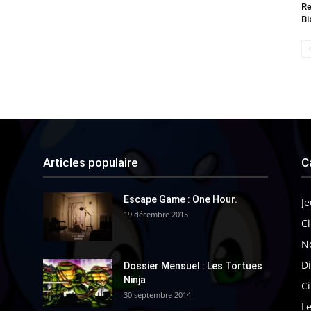
Re
Bi
Articles populaire
C
Escape Game : One Hour.
Je
19 décembre 2015
Ci
N
Di
Dossier Mensuel : Les Tortues
Ninja
C
30 septembre 2014
Le