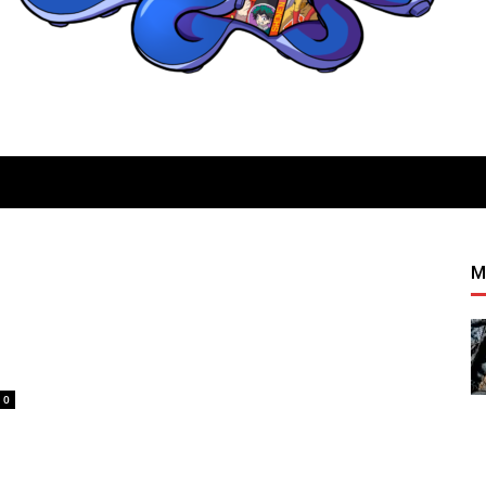
Quatregeek
M
0