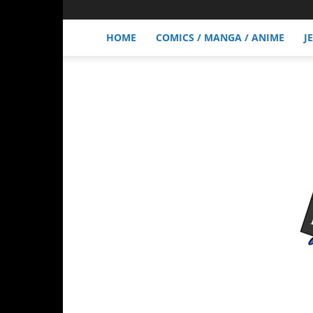
HOME
COMICS / MANGA / ANIME
J