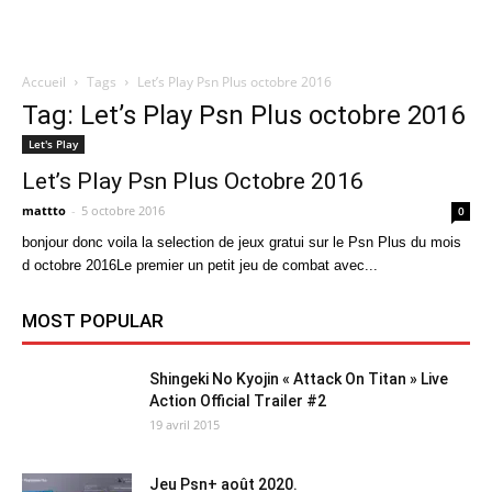
Accueil
Tags
Let’s Play Psn Plus octobre 2016
Quatregeek
Tag: Let’s Play Psn Plus octobre 2016
Let's Play
Let’s Play Psn Plus Octobre 2016
mattto
-
5 octobre 2016
0
bonjour donc voila la selection de jeux gratui sur le Psn Plus du mois
d octobre 2016Le premier un petit jeu de combat avec...
MOST POPULAR
Shingeki No Kyojin « Attack On Titan » Live
Action Official Trailer #2
19 avril 2015
Jeu Psn+ août 2020.