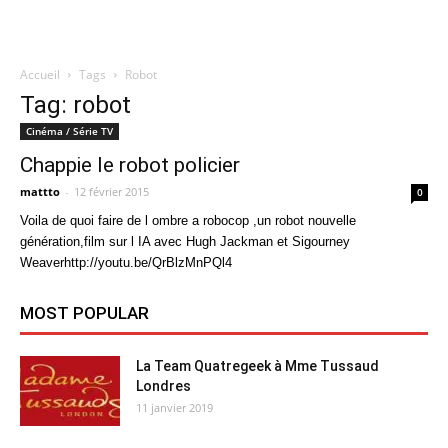
Accueil
Tags
Robot
Quatregeek
Tag: robot
Cinéma / Série TV
Chappie le robot policier
mattto
-
12 février 2015
0
Voila de quoi faire de l ombre a robocop ,un robot nouvelle
génération,film sur l IA avec Hugh Jackman et Sigourney
Weaverhttp://youtu.be/QrBlzMnPQl4
MOST POPULAR
La Team Quatregeek à Mme Tussaud
Londres
11 janvier 2019