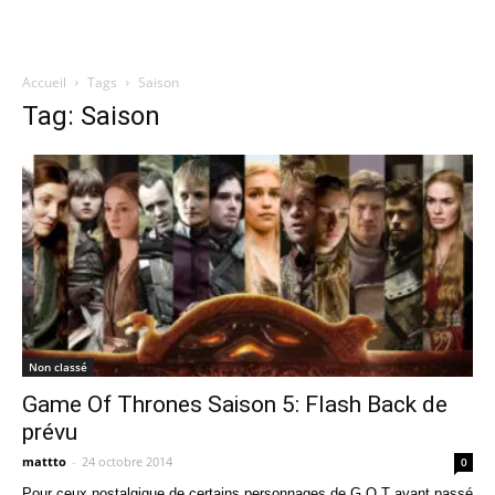
Accueil
Tags
Saison
Quatregeek
Tag: Saison
Non classé
Game Of Thrones Saison 5: Flash Back de
prévu
mattto
-
24 octobre 2014
0
Pour ceux nostalgique de certains personnages de G.O.T ayant passé