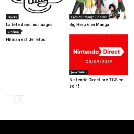
Divers
Comics / Manga / Anime
La tète dans les nuages
Big Hero 6 en Manga
Aeroville.
Cinéma
Hitman est de retour
Jeux Vidéo
Nintendo Direct pré TGS ce
soir !