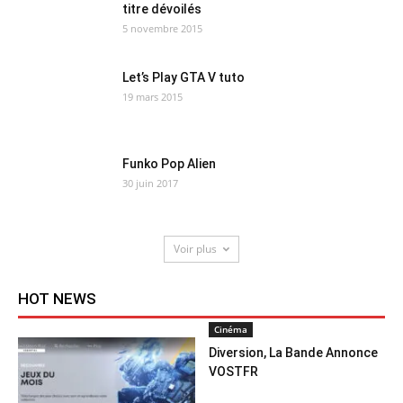
titre dévoilés
5 novembre 2015
Let’s Play GTA V tuto
19 mars 2015
Funko Pop Alien
30 juin 2017
Voir plus
HOT NEWS
Cinéma
Diversion, La Bande Annonce
VOSTFR