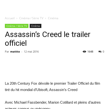
Accueil
Cinéma / Série TV
Cinéma
Quatregeek
Cinéma / Série TV
Cinéma
Assassin’s Creed le trailer
officiel
Par
mattto
-
12 mai 2016
1648
0
Share
La 20th Century Fox dévoile le premier Trailer Officiel du film
tiré du hit mondial d’Ubisoft, Assassin’s Creed
Avec Michael Fassbender, Marion Cotillard et pleins d’autres
acteurs connus ou méconnu