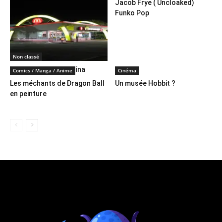
Jacob Frye ( Uncloaked)
Funko Pop
Non classé
Du McDo Made In China
Comics / Manga / Anime
Cinéma
Les méchants de Dragon Ball
Un musée Hobbit ?
en peinture