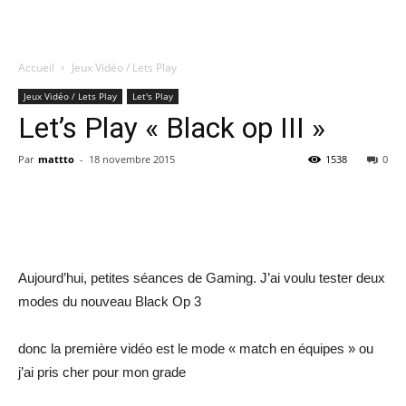
Accueil
Jeux Vidéo / Lets Play
Quatregeek
Jeux Vidéo / Lets Play
Let's Play
Let’s Play « Black op III »
Par
mattto
-
18 novembre 2015
1538
0
Share
Aujourd’hui, petites séances de Gaming. J’ai voulu tester deux
modes du nouveau Black Op 3
donc la première vidéo est le mode « match en équipes » ou
j’ai pris cher pour mon grade