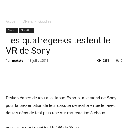
Accueil
Divers
Goodies
Quatregeek
Divers
Goodies
Les quatregeeks testent le
VR de Sony
Par
mattto
-
18 juillet 2016
2253
0
Share
Petite séance de test à la Japan Expo sur le stand de Sony
pour la présentation de leur casque de réalité virtuelle, avec
deux vidéos de test plus une sur ma réaction à chaud
nous avons Hiru qui test le VR de Sony