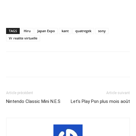
TAGS
Hiru
Japan Expo
kant
quatregek
sony
Vr realite virtuelle
Share
Article précédent
Article suivant
Nintendo Classic Mini N.E.S
Let’s Play Psn plus mois août