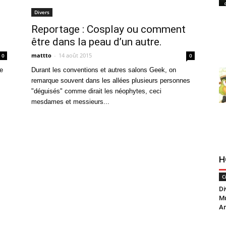
Divers
Reportage : Cosplay ou comment
être dans la peau d’un autre.
mattto
-
14 août 2015
0
0
de
Durant les conventions et autres salons Geek, on
remarque souvent dans les allées plusieurs personnes
"déguisés" comme dirait les néophytes, ceci
mesdames et messieurs...
H
C
Di
Mu
An