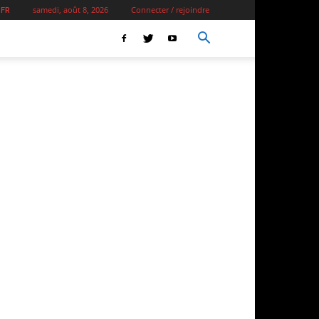
samedi, août 8, 2026
Connecter / rejoindre
 FR