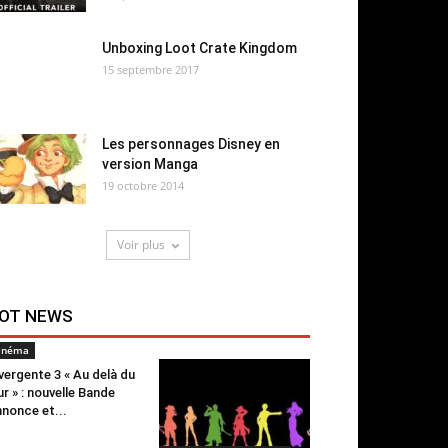
Unboxing Loot Crate Kingdom
15 septembre 2017
Les personnages Disney en
version Manga
19 octobre 2014
Voir plus
OT NEWS
inéma
vergente 3 « Au delà du
r » : nouvelle Bande
nonce et...