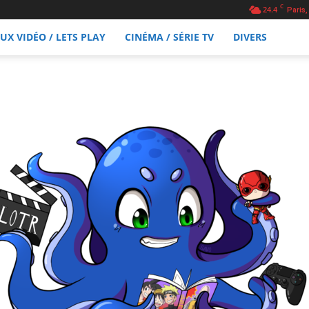
C
24.4
Paris,
EUX VIDÉO / LETS PLAY
CINÉMA / SÉRIE TV
DIVERS