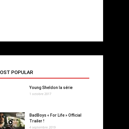
OST POPULAR
Young Sheldon la série
1 octobre 2017
BadBoys « For Life » Official
Trailer !
4 septembre 2019