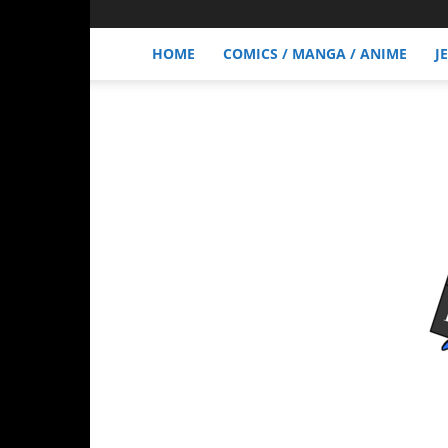
HOME
COMICS / MANGA / ANIME
J