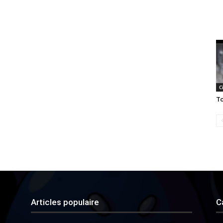
C
To
Articles populaire
C