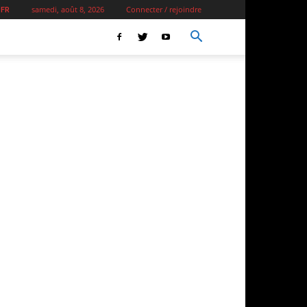
samedi, août 8, 2026
Connecter / rejoindre
 FR