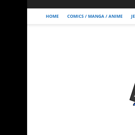
HOME
COMICS / MANGA / ANIME
J