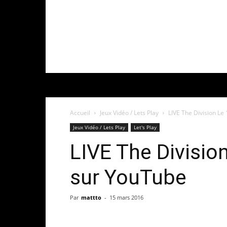
Accueil
Jeux Vidéo / Lets Play
LIVE The Division Le
Jeux Vidéo / Lets Play
Let's Play
LIVE The Divisio
sur YouTube
Par
mattto
-
15 mars 2016
Share