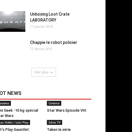
Unboxing Loot Crate
LABORATORY
11 janvier 2019
Chappie le robot policier
12 février 2015
Voir plus
OT NEWS
oodies
Cinéma
ni Geek -10 kg spécial
Star Wars Episode VIII
ar Wars
eux Vidéo / Lets Play
Série TV
t’s Play Gauntlet:
Taken la série