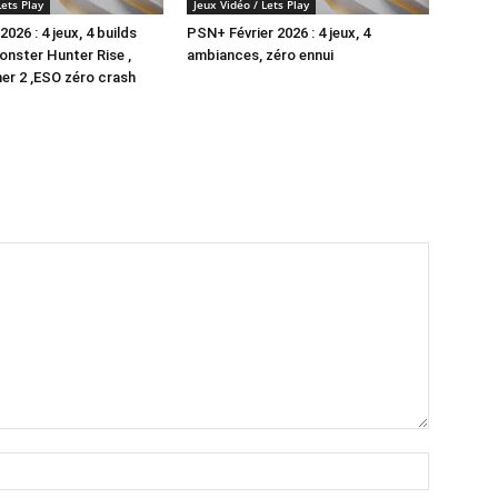
Lets Play
Jeux Vidéo / Lets Play
26 : 4 jeux, 4 builds
PSN+ Février 2026 : 4 jeux, 4
nster Hunter Rise ,
ambiances, zéro ennui
er 2 ,ESO zéro crash