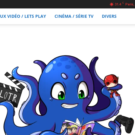
C
31.4
Paris,
EUX VIDÉO / LETS PLAY
CINÉMA / SÉRIE TV
DIVERS