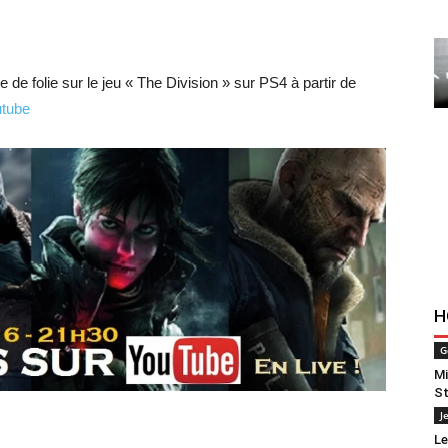
de folie sur le jeu « The Division » sur PS4 à partir de
tube
H
G
Mi
St
J
Le