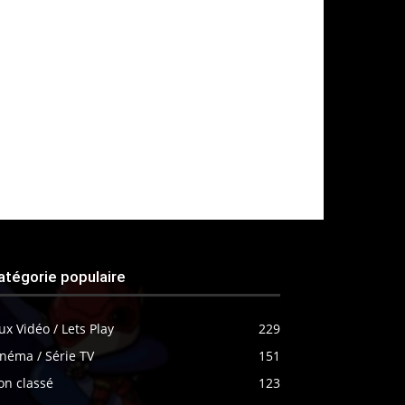
atégorie populaire
ux Vidéo / Lets Play
229
néma / Série TV
151
on classé
123