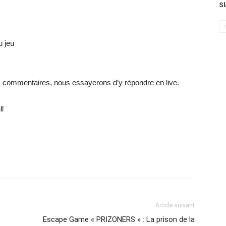
Sl
u jeu
s commentaires, nous essayerons d’y répondre en live.
ll
Article suivant
Escape Game « PRIZONERS » : La prison de la