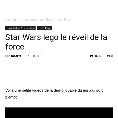
Accueil
Jeux Vidéo / Lets Play
Let's Play
Quatregeek
Jeux Vidéo / Lets Play
Let's Play
Star Wars lego le réveil de la
force
Par
mattto
-
17 juin 2016
1606
0
Share
Voila une petite vidéos de la démo jouable du jeu ,qui sort
bientôt