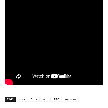
TAGS
brick
Force
jedi
LEGO
star wars