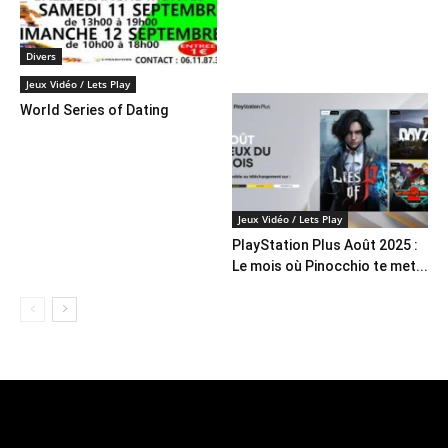
Divers
BrickMania 2
Jeux Vidéo / Lets Play
World Series of Dating
Jeux Vidéo / Lets Play
PlayStation Plus Août 2025 :
Le mois où Pinocchio te met...