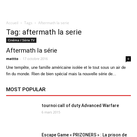
Accueil
Tags
Aftermath la serie
Quatregeek
Tag: aftermath la serie
Cinéma / Série TV
Aftermath la série
mattto
-
17 octobre 2016
0
Une tempête, une famille américaine isolée et le tout sous un air de
fin du monde. Rien de bien spécial mais la nouvelle série de...
MOST POPULAR
tournoi call of duty Advanced Warfare
6 mars 2015
Escape Game « PRIZONERS » : La prison de