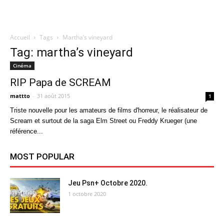
Accueil
Tags
Martha’s vineyard
Quatregeek
Tag: martha’s vineyard
Cinéma
RIP Papa de SCREAM
mattto
-
31 août 2015
1
Triste nouvelle pour les amateurs de films d'horreur, le réalisateur de
Scream et surtout de la saga Elm Street ou Freddy Krueger (une
référence...
MOST POPULAR
Jeu Psn+ Octobre 2020.
1 octobre 2020