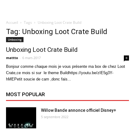
Accueil
Tags
Unboxing Loot Crate Build
Quatregeek
Tag: Unboxing Loot Crate Build
Unboxing
Unboxing Loot Crate Build
mattto
-
6 mars 2017
0
Bonjour comme chaque mois je vous présente ma box de chez Loot
Crate,ce mois si sur le theme Buildhttps://youtu.be/zIE5g3Y-
hMEPetit soucie de cam ,donc fais...
MOST POPULAR
Willow Bande annonce officiel Disney+
5 septembre 2022