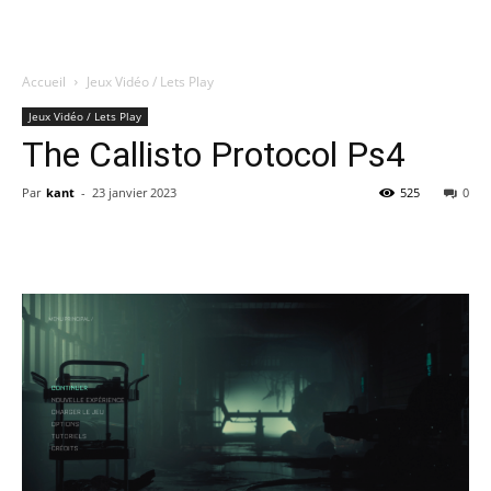
Accueil
Jeux Vidéo / Lets Play
Quatregeek
Jeux Vidéo / Lets Play
The Callisto Protocol Ps4
Par
kant
-
23 janvier 2023
525
0
Share