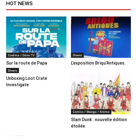
HOT NEWS
Cinéma / Série TV
Divers
Sur la route de Papa
L’exposition Briqu’Antiques.
Divers
Unboxing Loot Crate
Investigate
Comics / Manga / Anime
Slam Dunk : nouvelle édition
étoilée